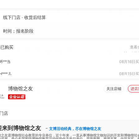
冯*俐
08月22日
线下门店 · 收货后结算
政*
08月18日
时间；报名阶段
Z***i
08月17日
环**当
08月16日
人已购买
查看
H***儿
08月15日
婵*吵
08月11日
S***n
08月10日
博物馆之友
关注店铺
进店
r**a
08月08日
海**开
08月05日
门店
环**当
08月04日
迎来到博物馆之友
-
文博活动经典，尽在博物馆之友
馆之友是博物馆社会教育的专业单位，近十年来，一直从事博物馆文物知识的开发和博物馆社
的开展，是众多国家级博物馆教育活动的协作及执行单位，思路新颖，资源丰富，内容充实，