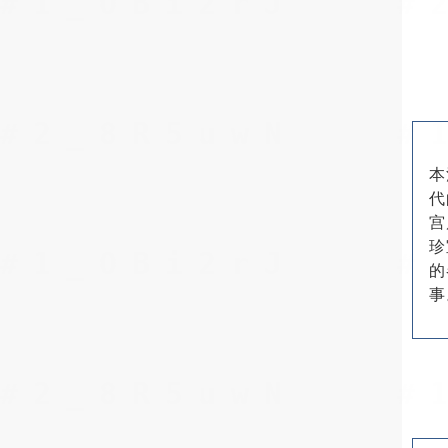
本
代
宫
珍
的
事