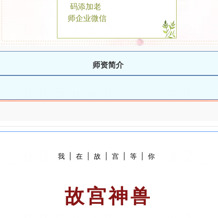
码添加
老
师企业
微信
师资简介
我|在|故|宫|等|你
故宫神兽