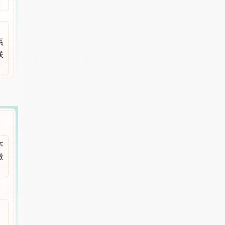
系
联
本
微