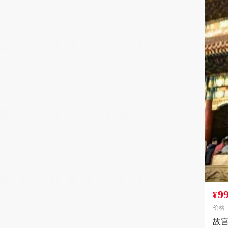
9
¥
价格
故宫