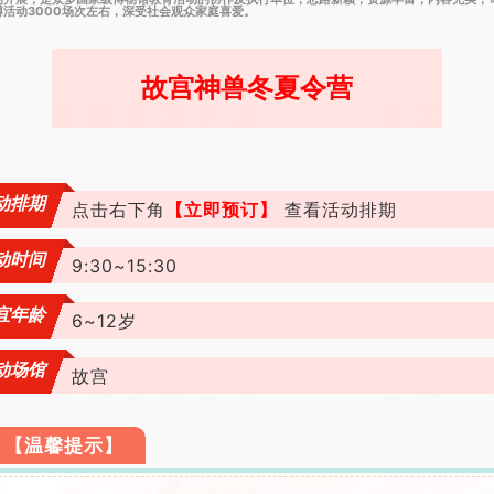
博活动3000场次左右，深受社会观众家庭喜爱。
故宫神兽冬夏令营
动排期
【立即预订】
点击右下角
查看活动排期
动时间
9:30~15:30
宜年龄
6~12岁
动场馆
故宫
【温馨提示】