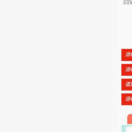
办文
活
活
适
活