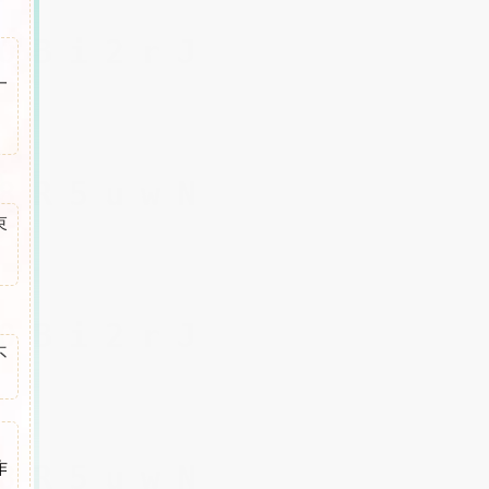
一
束
不
作