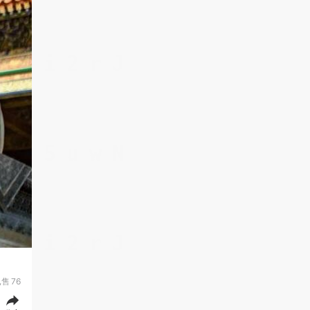
已售
76